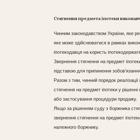
Стягнення предмета іпотеки викона
Чинним законодавством України, яке р
яке може здійснюватися в рамках викон
іпотекодавця на користь іпотекодержат
Звернення стягнення на предмет іпотек
підставою для припинення зобов’язання
Разом з тим, чинний порядок реалізації
стягнення на предмет іпотеки у рішенні
або застосування процедури продажу.
Якщо за рішенням суду з боржника стягн
звернення стягнення на предмет іпотеки
належного боржнику.