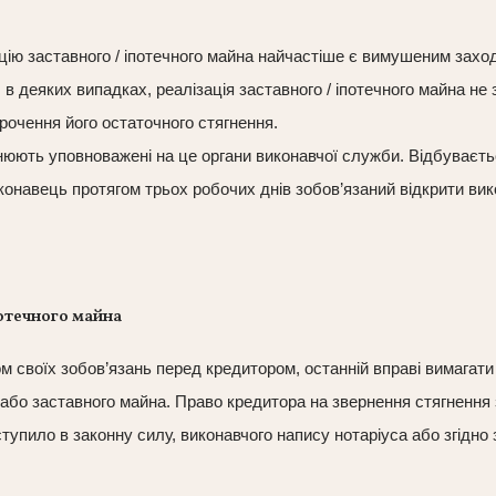
цію заставного / іпотечного майна найчастіше є вимушеним зах
 в деяких випадках, реалізація заставного / іпотечного майна не
рочення його остаточного стягнення.
юють уповноважені на це органи виконавчої служби. Відбувається
иконавець протягом трьох робочих днів зобов’язаний відкрити ви
отечного майна
м своїх зобов’язань перед кредитором, останній вправі вимагат
 або заставного майна. Право кредитора на звернення стягнення 
вступило в законну силу, виконавчого напису нотаріуса або згідн