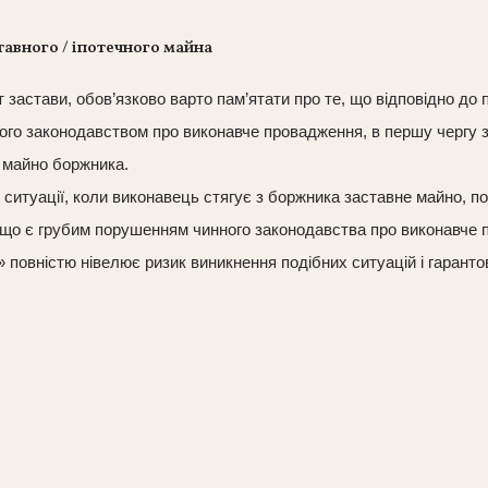
авного / іпотечного майна
 застави, обов’язково варто пам’ятати про те, що відповідно до
ого законодавством про виконавче провадження, в першу чергу з
е майно боржника.
 ситуації, коли виконавець стягує з боржника заставне майно, п
в, що є грубим порушенням чинного законодавства про виконавче
» повністю нівелює ризик виникнення подібних ситуацій і гарант