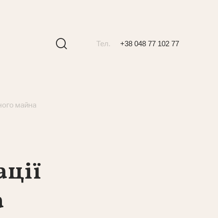
Тел.
+38 048 77 102 77
чного майна
ації
а