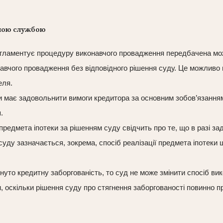
вчою службою
егламентує процедуру виконавчого провадження передбачена мож
авчого провадження без відповідного рішення суду. Це можливо 
еля.
и має задовольнити вимоги кредитора за основним зобов’язанням
.
 предмета іпотеки за рішенням суду свідчить про те, що в разі 
 суду зазначається, зокрема, спосіб реалізації предмета іпотек
уто кредитну заборгованість, то суд не може змінити спосіб вик
, оскільки рішення суду про стягнення заборгованості повинно п