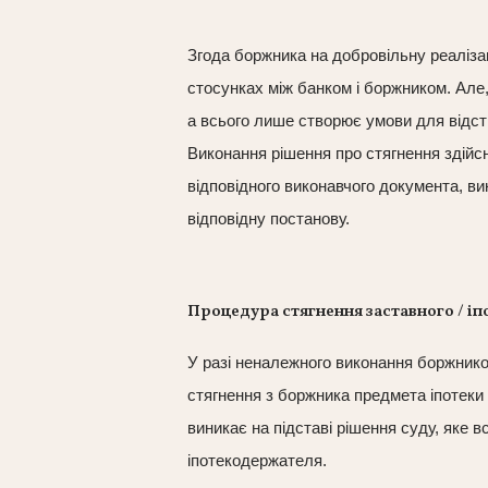
Згода боржника на добровільну реаліза
стосунках між банком і боржником. Але,
а всього лише створює умови для відст
Виконання рішення про стягнення здійсн
відповідного виконавчого документа, в
відповідну постанову.
Процедура стягнення заставного / іп
У разі неналежного виконання боржнико
стягнення з боржника предмета іпотеки
виникає на підставі рішення суду, яке 
іпотекодержателя.