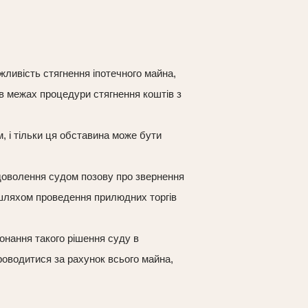
ливість стягнення іпотечного майна,
в межах процедури стягнення коштів з
, і тільки ця обставина може бути
задоволення судом позову про звернення
и шляхом проведення прилюдних торгів
онання такого рішення суду в
роводитися за рахунок всього майна,