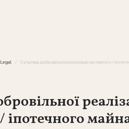
Legal.
Супровід добровільної реалізації заставного / іпоте
обровільної реаліз
 / іпотечного майн