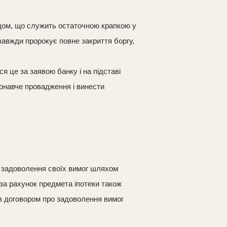
одом, що служить остаточною крапкою у
 завжди пророкує повне закриття боргу,
 це за заявою банку і на підставі
конавче провадження і винести
и задоволення своїх вимог шляхом
за рахунок предмета іпотеки також
о з договором про задоволення вимог